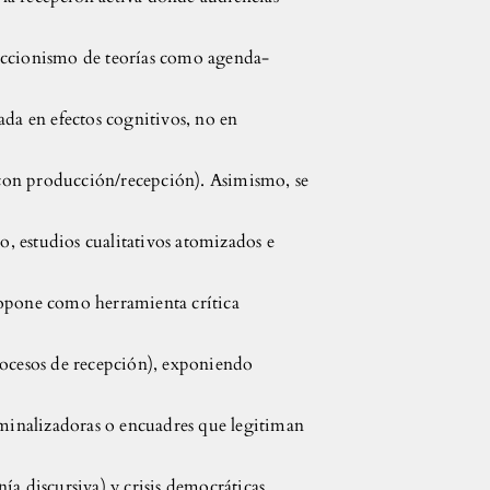
educcionismo de teorías como agenda-
da en efectos cognitivos, no en
 con producción/recepción). Asimismo, se
o, estudios cualitativos atomizados e
propone como herramienta crítica
procesos de recepción), exponiendo
criminalizadoras o encuadres que legitiman
nía discursiva) y crisis democráticas,