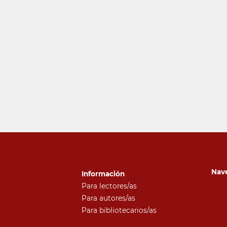
Nav
Información
Para lectores/as
Para autores/as
Para bibliotecarios/as