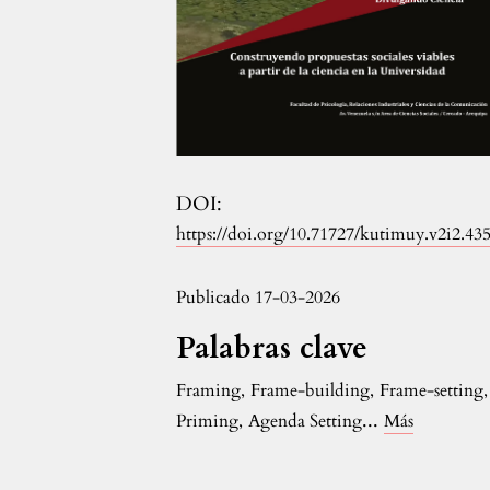
DOI:
https://doi.org/10.71727/kutimuy.v2i2.43
Publicado 17-03-2026
Palabras clave
Framing
,
Frame-building
,
Frame-setting
,
...
Priming
,
Agenda Setting
Más