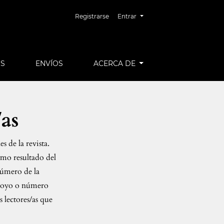
Registrarse
Entrar
OS
ENVÍOS
ACERCA DE
as
s de la revista.
Como resultado del
número de la
 apoyo o número
s lectores/as que