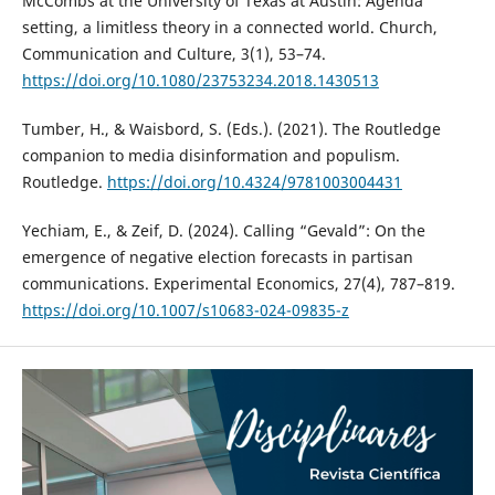
McCombs at the University of Texas at Austin: Agenda
setting, a limitless theory in a connected world. Church,
Communication and Culture, 3(1), 53–74.
https://doi.org/10.1080/23753234.2018.1430513
Tumber, H., & Waisbord, S. (Eds.). (2021). The Routledge
companion to media disinformation and populism.
Routledge.
https://doi.org/10.4324/9781003004431
Yechiam, E., & Zeif, D. (2024). Calling “Gevald”: On the
emergence of negative election forecasts in partisan
communications. Experimental Economics, 27(4), 787–819.
https://doi.org/10.1007/s10683-024-09835-z