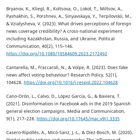
Bryanov, K., Kliegl, R., Koltsova, O., Lokot, T., Miltsov, A.,
Pashakhin, S., Porshnev, A., Sinyavskaya, Y., Terpilovskii, M.,
& Vziatysheva, V. (2023). What drives perceptions of foreign
news coverage credibility? A cross-national experiment
including Kazakhstan, Russia, and Ukraine. Political
Communication, 40(2), 115–146.
https://doi.org/10.1080/10584609.2023.2172492
Cantarella, M., Fraccaroli, N., & Volpe, R. (2023). Does fake
news affect voting behaviour? Research Policy, 52(1),
104628.
https://doi.org/10.1016/j.respol.2022.104628
Cano-Orón, L., Calvo, D., López García, G., & Baviera, T.
(2021). Disinformation in Facebook ads in the 2019 Spanish
general election campaigns. Media and Communication,
9(1), 217–228.
https://doi.org/10.17645/mac.v9i1.3335
Casero-Ripollés, A., Micó-Sanz, J.-L., & Díez-Bosch, M. (2020).
Digital public sphere and geography: The influence of