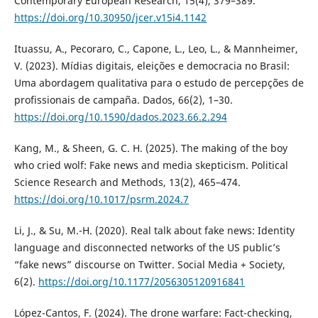
Contemporary European Research, 15(4), 379–389.
https://doi.org/10.30950/jcer.v15i4.1142
Ituassu, A., Pecoraro, C., Capone, L., Leo, L., & Mannheimer,
V. (2023). Mídias digitais, eleições e democracia no Brasil:
Uma abordagem qualitativa para o estudo de percepções de
profissionais de campaña. Dados, 66(2), 1–30.
https://doi.org/10.1590/dados.2023.66.2.294
Kang, M., & Sheen, G. C. H. (2025). The making of the boy
who cried wolf: Fake news and media skepticism. Political
Science Research and Methods, 13(2), 465–474.
https://doi.org/10.1017/psrm.2024.7
Li, J., & Su, M.-H. (2020). Real talk about fake news: Identity
language and disconnected networks of the US public’s
“fake news” discourse on Twitter. Social Media + Society,
6(2).
https://doi.org/10.1177/2056305120916841
López-Cantos, F. (2024). The drone warfare: Fact-checking,