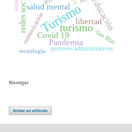
redes sociales
utilidad
Educación
Turismo
salud mental
comunicación
libertad
turismo
San Blas
Covid 19
Pandemia
procesos administrativos
tecnología
Navegar
Enviar un artículo