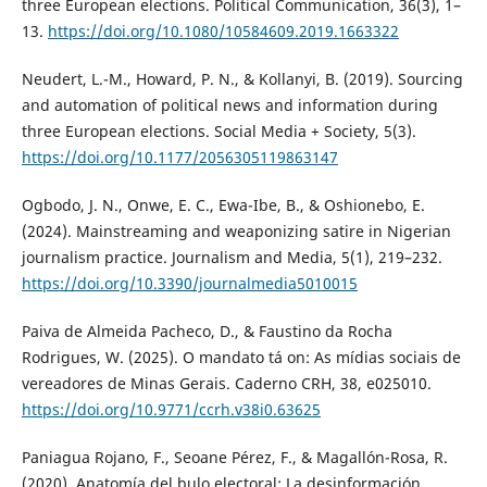
three European elections. Political Communication, 36(3), 1–
13.
https://doi.org/10.1080/10584609.2019.1663322
Neudert, L.-M., Howard, P. N., & Kollanyi, B. (2019). Sourcing
and automation of political news and information during
three European elections. Social Media + Society, 5(3).
https://doi.org/10.1177/2056305119863147
Ogbodo, J. N., Onwe, E. C., Ewa-Ibe, B., & Oshionebo, E.
(2024). Mainstreaming and weaponizing satire in Nigerian
journalism practice. Journalism and Media, 5(1), 219–232.
https://doi.org/10.3390/journalmedia5010015
Paiva de Almeida Pacheco, D., & Faustino da Rocha
Rodrigues, W. (2025). O mandato tá on: As mídias sociais de
vereadores de Minas Gerais. Caderno CRH, 38, e025010.
https://doi.org/10.9771/ccrh.v38i0.63625
Paniagua Rojano, F., Seoane Pérez, F., & Magallón-Rosa, R.
(2020). Anatomía del bulo electoral: La desinformación