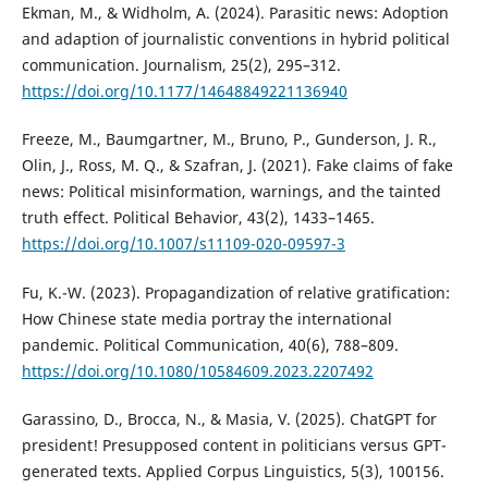
Ekman, M., & Widholm, A. (2024). Parasitic news: Adoption
and adaption of journalistic conventions in hybrid political
communication. Journalism, 25(2), 295–312.
https://doi.org/10.1177/14648849221136940
Freeze, M., Baumgartner, M., Bruno, P., Gunderson, J. R.,
Olin, J., Ross, M. Q., & Szafran, J. (2021). Fake claims of fake
news: Political misinformation, warnings, and the tainted
truth effect. Political Behavior, 43(2), 1433–1465.
https://doi.org/10.1007/s11109-020-09597-3
Fu, K.-W. (2023). Propagandization of relative gratification:
How Chinese state media portray the international
pandemic. Political Communication, 40(6), 788–809.
https://doi.org/10.1080/10584609.2023.2207492
Garassino, D., Brocca, N., & Masia, V. (2025). ChatGPT for
president! Presupposed content in politicians versus GPT-
generated texts. Applied Corpus Linguistics, 5(3), 100156.