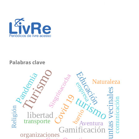
Palabras clave
Turismo
Educación
Pandemia
Singrinacocha
Naturaleza
empresa
Juntas vecinales
Covid 19
turismo
comunicación
Religión
barrio
libertad
transporte
Aventura
Gamificación
organizaciones